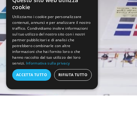
Questo sito web utilizza
cookie
Utilizziamo i cookie per personalizzare
contenuti, annunci e per analizzare il nostro
traffico. Condividiamo inoltre informazioni
sul tuo utilizzo del nostro sito con i nostri
partner pubblicitari e di analisi che
potrebbero combinarle con altre
informazioni che hai fornito loro o che
hanno raccolto dal tuo utilizzo dei loro
servizi.
Informativa sulla privacy
ACCETTA TUTTO
RIFIUTA TUTTO