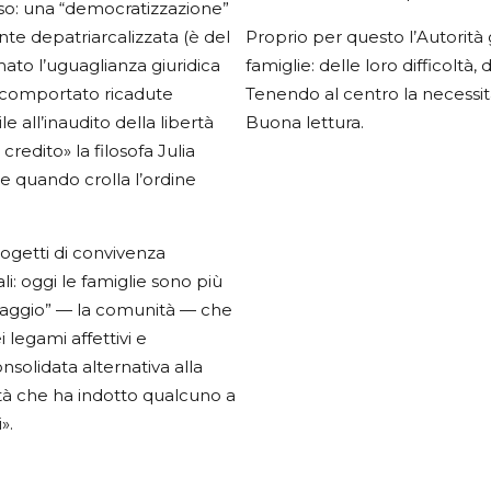
sso: una “democratizzazione”
nte depatriarcalizzata (è del
Proprio per questo l’Autorità 
rmato l’uguaglianza giuridica
famiglie: delle loro difficoltà, 
 ha comportato ricadute
Tenendo al centro la necessità 
 all’inaudito della libertà
Buona lettura.
redito» la filosofa Julia
e quando crolla l’ordine
progetti di convivenza
i: oggi le famiglie sono più
“villaggio” — la comunità — che
 legami affettivi e
nsolidata alternativa alla
ietà che ha indotto qualcuno a
».