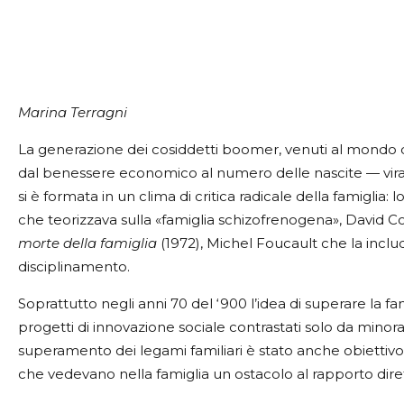
Marina Terragni
La generazione dei cosiddetti boomer, venuti al mondo qu
dal benessere economico al numero delle nascite — virav
si è formata in un clima di critica radicale della famiglia: 
che teorizzava sulla «famiglia schizofrenogena», David C
morte della famiglia
(1972), Michel Foucault che la include
disciplinamento.
Soprattutto negli anni 70 del ‘900 l’idea di superare la fa
progetti di innovazione sociale contrastati solo da minoran
superamento dei legami familiari è stato anche obiettivo di
che vedevano nella famiglia un ostacolo al rapporto diretto