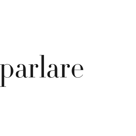
p
a
r
l
a
r
e