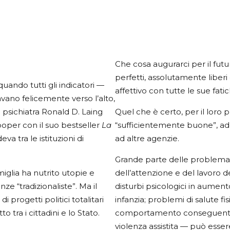
Che cosa augurarci per il futuro
perfetti, assolutamente liberi
ando tutti gli indicatori —
affettivo con tutte le sue fat
ano felicemente verso l’alto,
lo psichiatra Ronald D. Laing
Quel che è certo, per il loro 
ooper con il suo bestseller
La
“sufficientemente buone”, a
va tra le istituzioni di
ad altre agenzie.
Grande parte delle problemati
miglia ha nutrito utopie e
dell’attenzione e del lavoro d
ze “tradizionaliste”. Ma il
disturbi psicologici in aumen
 progetti politici totalitari
infanzia; problemi di salute f
 tra i cittadini e lo Stato.
comportamento conseguenti al
violenza assistita — può essere