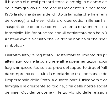
Il bilancio di questi percorsi storici è ambiguo e comple
della famiglia, da un lato, che in Occidente si è decisame
1975 la riforma italiana del diritto di famiglia che ha affe
dei coniugi), anche se il disfarsi di quei codici millenari
inaspettate e dolorose come la violenta reazione maschile
femminile. Nell’annunciare che «il patriarcato non ha più c
Kristeva aveva avvisato che «la donna non ha di che rider
simbolico».
Dall’altro lato, va registrato il sostanziale fallimento dei 
alternativi, come la comune e altre sperimentazioni social
fragili, rimpicciolite, isolate, prive del supporto di quel 
da sempre ha costituito la mediazione tra il personale dei
l’impersonale dello Stato.
A quanto pare l’unica vera e co
famiglia è la crescente solitudine, cifra delle nostre soc
definire l’Occidente come «il Terzo Mondo delle relazioni