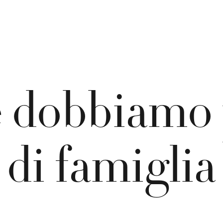
é
d
o
b
b
i
a
m
o
d
i
f
a
m
i
g
l
i
a