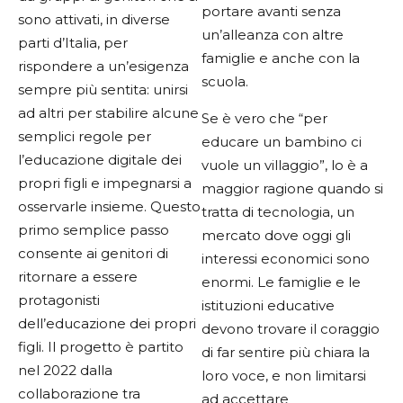
portare avanti senza
sono attivati, in diverse
un’alleanza con altre
parti d’Italia, per
famiglie e anche con la
rispondere a un’esigenza
scuola.
sempre più sentita: unirsi
ad altri per stabilire alcune
Se è vero che “per
semplici regole per
educare un bambino ci
l’educazione digitale dei
vuole un villaggio”, lo è a
propri figli e impegnarsi a
maggior ragione quando si
osservarle insieme. Questo
tratta di tecnologia, un
primo semplice passo
mercato dove oggi gli
consente ai genitori di
interessi economici sono
ritornare a essere
enormi. Le famiglie e le
protagonisti
istituzioni educative
dell’educazione dei propri
devono trovare il coraggio
figli. Il progetto è partito
di far sentire più chiara la
nel 2022 dalla
loro voce, e non limitarsi
collaborazione tra
ad accettare