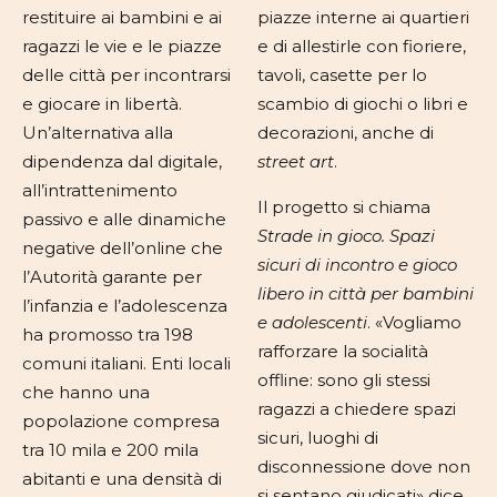
restituire ai bambini e ai
piazze interne ai quartieri
ragazzi le vie e le piazze
e di allestirle con fioriere,
delle città per incontrarsi
tavoli, casette per lo
e giocare in libertà.
scambio di giochi o libri e
Un’alternativa alla
decorazioni, anche di
dipendenza dal digitale,
street art
.
all’intrattenimento
Il progetto si chiama
passivo e alle dinamiche
Strade in gioco. Spazi
negative dell’online che
sicuri di incontro e gioco
l’Autorità garante per
libero in città per bambini
l’infanzia e l’adolescenza
e adolescenti
. «Vogliamo
ha promosso tra 198
rafforzare la socialità
comuni italiani. Enti locali
offline: sono gli stessi
che hanno una
ragazzi a chiedere spazi
popolazione compresa
sicuri, luoghi di
tra 10 mila e 200 mila
disconnessione dove non
abitanti e una densità di
si sentano giudicati» dice