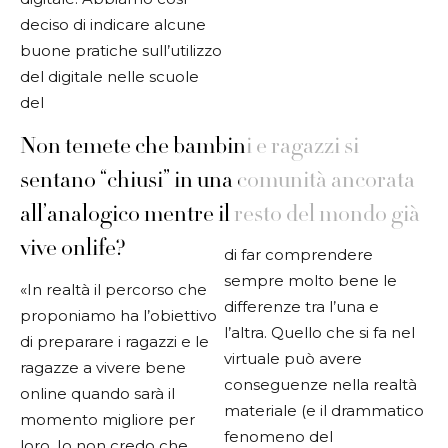
deciso di indicare alcune
buone pratiche sull’utilizzo
del digitale nelle scuole
del
Non temete che bambini e ragazzi si
sentano “chiusi” in una comunità ancorata
all’analogico mentre il resto del mondo già
vive onlife?
di far comprendere
sempre molto
bene le
«In realtà il percorso che
differenze tra l’una e
proponiamo ha l’obiettivo
l’altra.
Quello che si fa nel
di preparare i ragazzi e le
virtuale può avere
ragazze a vivere bene
conseguenze nella realtà
online quando sarà il
materiale (e il drammatico
momento migliore per
fenomeno del
loro. Io non credo che