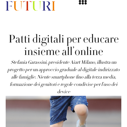
P
a
t
t
i
d
i
g
i
t
a
l
i
p
e
r
e
d
u
c
a
r
e
i
n
s
i
e
m
e
a
l
l
’
o
n
l
i
n
e
Stefania Garassini, presidente Aiart Milano, illustra un
progetto per un approccio graduale al digitale indirizzato
alle famiglie. Niente smartphone fino alla terza media,
formazione dei genitori e regole condivise per l’uso dei
device