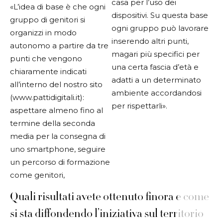
casa per l’uso dei
«L’idea di base è che ogni
dispositivi.
Su questa base
gruppo di genitori si
ogni gruppo può lavorare
organizzi in modo
inserendo altri punti,
autonomo a partire da tre
magari più specifici per
punti che vengono
una certa fascia d’età e
chiaramente indicati
adatti a un determinato
all’interno del nostro sito
ambiente accordandosi
(
www.pattidigitali.it
):
per rispettarli».
aspettare almeno fino al
termine della seconda
media per la consegna di
uno
smartphone, seguire
un percorso di formazione
come genitori,
Quali risultati avete ottenuto finora e come
si sta diffondendo l’iniziativa sul territorio