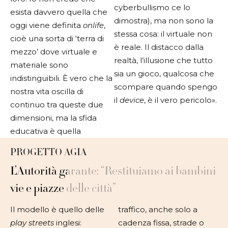
cyberbullismo ce lo
esista davvero quella che
dimostra), ma non sono la
oggi viene definita
onlife
,
stessa cosa: il virtuale non
cioè una sorta di ‘terra di
è reale. Il distacco dalla
mezzo’ dove virtuale e
realtà, l’illusione che tutto
materiale sono
sia un gioco, qualcosa che
indistinguibili. È vero che la
scompare quando spengo
nostra vita oscilla di
il
device
, è il vero pericolo».
continuo tra queste due
dimensioni, ma la sfida
educativa è quella
PROGETTO AGIA
L’Autorità garante: “Restituiamo ai bambini
vie e piazze delle città”
Il modello è quello delle
traffico, anche solo a
play streets
inglesi:
cadenza fissa, strade o