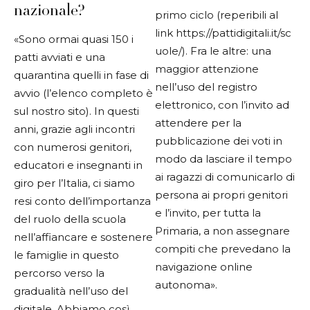
nazionale?
primo ciclo (reperibili al
link
https://pattidigitali.it/sc
«Sono ormai quasi 150 i
uole/
).
Fra le altre: una
patti avviati e una
maggior attenzione
quarantina quelli in fase di
nell’uso del registro
avvio (l’elenco completo è
elettronico, con l’invito ad
sul nostro sito). In questi
attendere per la
anni, grazie agli incontri
pubblicazione dei voti in
con numerosi genitori,
modo da lasciare il tempo
educatori e insegnanti in
ai ragazzi di comunicarlo di
giro per l’Italia, ci siamo
persona ai propri genitori
resi conto dell’importanza
e l’invito, per tutta la
del ruolo della scuola
Primaria, a non assegnare
nell’affiancare e sostenere
compiti che prevedano la
le famiglie in questo
navigazione online
percorso verso la
autonoma».
gradualità nell’uso del
digitale. Abbiamo così